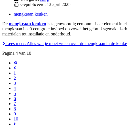
Gepubliceerd: 13 april 2025
mengkraan keuken
De
mengkraan keuken
is tegenwoordig een onmisbaar element in el
mengkraan heeft een grote invloed op zowel het gebruiksgemak als de 
materialen tot installatie en onderhoud.
Lees meer: Alles wat je moet weten over de mengkraan in de keuke
Pagina 4 van 10
1
2
3
4
5
6
7
8
9
10